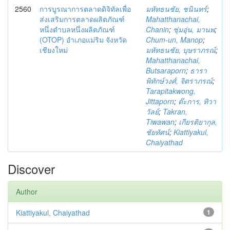
2560
การบูรณาการตลาดดิจิทัลเพื่อ
มหัทธนชัย, ชนินทร์
;
ส่งเสริมการตลาดผลิตภัณฑ์
Mahatthanachai,
หนึ่งตำบลหนึ่งผลิตภัณฑ์
Chanin
;
ชุ่มอุ่น, มานพ
;
(OTOP) อำเภอแม่ริม จังหวัด
Chum-un, Manop
;
เชียงใหม่
มหัทธนชัย, บุษราภรณ์
;
Mahatthanachai,
Butsaraporn
;
ธารา
พิทักษ์วงศ์, จิตราภรณ์
;
Tarapitakwong,
Jittaporn
;
ต๊ะการ, ทิวา
วัลย์
;
Takran,
Tiwawan
;
เกียรติยากุล,
ชัยทัศน์
;
Kiattiyakul,
Chaiyathad
Discover
Author
Kiattiyakul, Chaiyathad
1