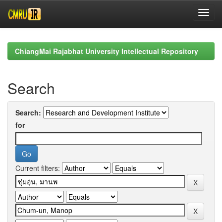
Skip
navigation
ChiangMai Rajabhat University Intellectual Repository
Search
Search:
for
Current filters: