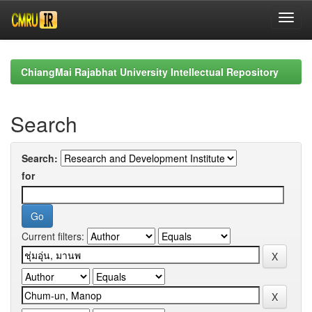
Skip
navigation
ChiangMai Rajabhat University Intellectual Repository
Search
Search:
for
Current filters: