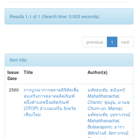
Results 1-1 of 1 (Search time: 0.003 seconds).
previous
1
next
Item hits:
Issue
Title
Author(s)
Date
2560
การบูรณาการตลาดดิจิทัลเพื่อ
มหัทธนชัย, ชนินทร์
;
ส่งเสริมการตลาดผลิตภัณฑ์
Mahatthanachai,
หนึ่งตำบลหนึ่งผลิตภัณฑ์
Chanin
;
ชุ่มอุ่น, มานพ
;
(OTOP) อำเภอแม่ริม จังหวัด
Chum-un, Manop
;
เชียงใหม่
มหัทธนชัย, บุษราภรณ์
;
Mahatthanachai,
Butsaraporn
;
ธารา
พิทักษ์วงศ์, จิตราภรณ์
;