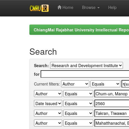
Home
Browse
Help
Skip
navigation
ChiangMai Rajabhat University Intellectual Repo
Search
Search:
for
Current filters: