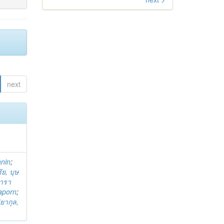
next
anin
;
ย, บุษ
ารา
taporn
;
ิยากุล,