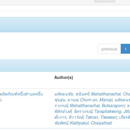
previous
1
Author(s)
ผลิตภัณฑ์หนึ่งตำบลหนึ่ง
มหัทธนชัย, ชนินทร์
;
Mahatthanachai, Ch
่
ชุ่มอุ่น, มานพ
;
Chum-un, Manop
;
มหัทธนชั
ราภรณ์
;
Mahatthanachai, Butsaraporn
;
ธ
พิทักษ์วงศ์, จิตราภรณ์
;
Tarapitakwong, Jit
ต๊ะการ, ทิวาวัลย์
;
Takran, Tiwawan
;
เกียรต
ชัยทัศน์
;
Kiattiyakul, Chaiyathad