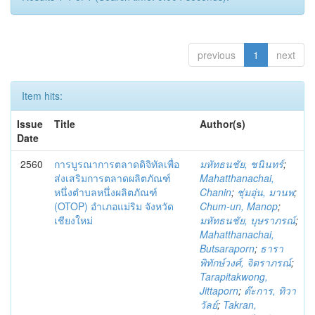
previous
1
next
Item hits:
Issue
Title
Author(s)
Date
2560
การบูรณาการตลาดดิจิทัลเพื่อ
มหัทธนชัย, ชนินทร์
;
ส่งเสริมการตลาดผลิตภัณฑ์
Mahatthanachai,
หนึ่งตำบลหนึ่งผลิตภัณฑ์
Chanin
;
ชุ่มอุ่น, มานพ
;
(OTOP) อำเภอแม่ริม จังหวัด
Chum-un, Manop
;
เชียงใหม่
มหัทธนชัย, บุษราภรณ์
;
Mahatthanachai,
Butsaraporn
;
ธารา
พิทักษ์วงศ์, จิตราภรณ์
;
Tarapitakwong,
Jittaporn
;
ต๊ะการ, ทิวา
วัลย์
;
Takran,