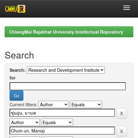
Skip
navigation
ChiangMai Rajabhat University Intellectual Repository
Search
Search:
for
Current filters: