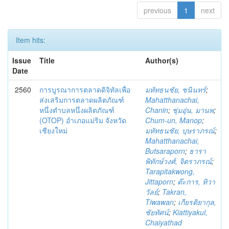
previous
1
next
Item hits:
Issue
Title
Author(s)
Date
2560
การบูรณาการตลาดดิจิทัลเพื่อ
มหัทธนชัย, ชนินทร์
;
ส่งเสริมการตลาดผลิตภัณฑ์
Mahatthanachai,
หนึ่งตำบลหนึ่งผลิตภัณฑ์
Chanin
;
ชุ่มอุ่น, มานพ
;
(OTOP) อำเภอแม่ริม จังหวัด
Chum-un, Manop
;
เชียงใหม่
มหัทธนชัย, บุษราภรณ์
;
Mahatthanachai,
Butsaraporn
;
ธารา
พิทักษ์วงศ์, จิตราภรณ์
;
Tarapitakwong,
Jittaporn
;
ต๊ะการ, ทิวา
วัลย์
;
Takran,
Tiwawan
;
เกียรติยากุล,
ชัยทัศน์
;
Kiattiyakul,
Chaiyathad