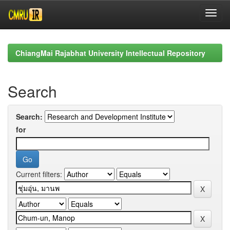
Skip
navigation
ChiangMai Rajabhat University Intellectual Repository
Search
Search:
for
Current filters: