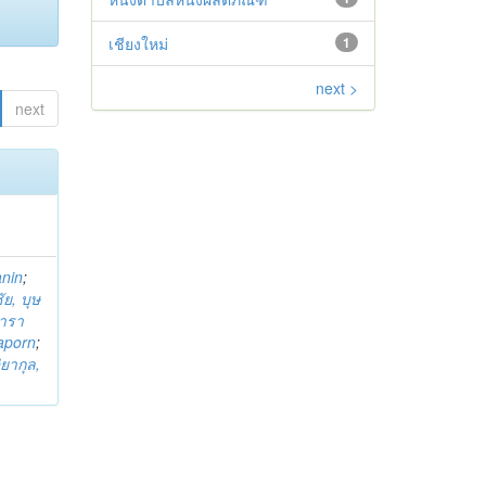
เชียงใหม่
1
next >
next
anin
;
ย, บุษ
ารา
taporn
;
ิยากุล,