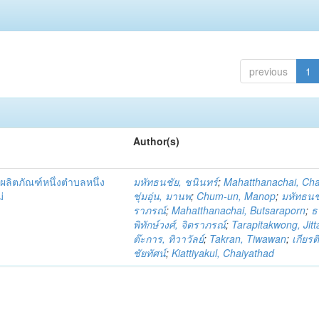
previous
1
Author(s)
ผลิตภัณฑ์หนึ่งตำบลหนึ่ง
มหัทธนชัย, ชนินทร์
;
Mahatthanachai, Ch
่
ชุ่มอุ่น, มานพ
;
Chum-un, Manop
;
มหัทธนชั
ราภรณ์
;
Mahatthanachai, Butsaraporn
;
ธ
พิทักษ์วงศ์, จิตราภรณ์
;
Tarapitakwong, Jit
ต๊ะการ, ทิวาวัลย์
;
Takran, Tiwawan
;
เกียรต
ชัยทัศน์
;
Kiattiyakul, Chaiyathad