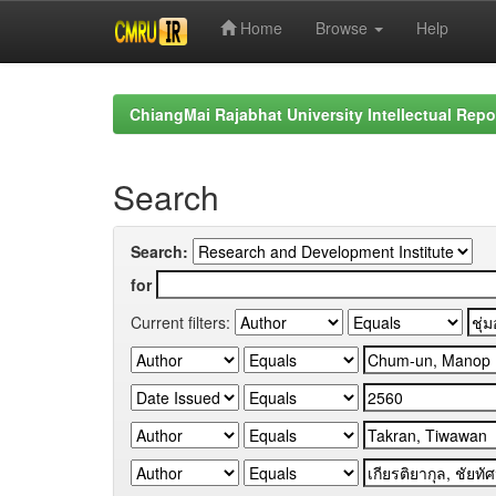
Home
Browse
Help
Skip
navigation
ChiangMai Rajabhat University Intellectual Repo
Search
Search:
for
Current filters: