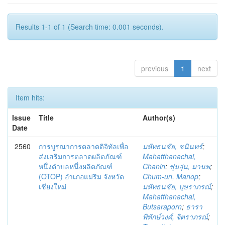
Results 1-1 of 1 (Search time: 0.001 seconds).
previous
1
next
Item hits:
Issue
Title
Author(s)
Date
2560
การบูรณาการตลาดดิจิทัลเพื่อ
มหัทธนชัย, ชนินทร์
;
ส่งเสริมการตลาดผลิตภัณฑ์
Mahatthanachai,
หนึ่งตำบลหนึ่งผลิตภัณฑ์
Chanin
;
ชุ่มอุ่น, มานพ
;
(OTOP) อำเภอแม่ริม จังหวัด
Chum-un, Manop
;
เชียงใหม่
มหัทธนชัย, บุษราภรณ์
;
Mahatthanachai,
Butsaraporn
;
ธารา
พิทักษ์วงศ์, จิตราภรณ์
;