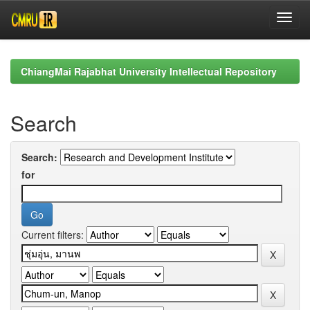
Skip
navigation
ChiangMai Rajabhat University Intellectual Repository
Search
Search:
for
Current filters: