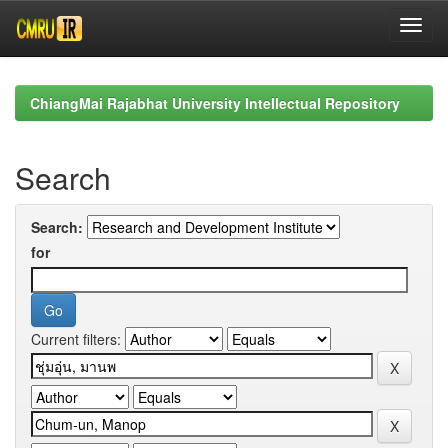
Skip
navigation
ChiangMai Rajabhat University Intellectual Repository
Search
Search:
for
Current filters: