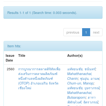
Results 1-1 of 1 (Search time: 0.003 seconds).
previous
1
next
Item hits:
Issue
Title
Author(s)
Date
2560
การบูรณาการตลาดดิจิทัลเพื่อ
มหัทธนชัย, ชนินทร์
;
ส่งเสริมการตลาดผลิตภัณฑ์
Mahatthanachai,
หนึ่งตำบลหนึ่งผลิตภัณฑ์
Chanin
;
ชุ่มอุ่น, มานพ
;
(OTOP) อำเภอแม่ริม จังหวัด
Chum-un, Manop
;
เชียงใหม่
มหัทธนชัย, บุษราภรณ์
;
Mahatthanachai,
Butsaraporn
;
ธารา
พิทักษ์วงศ์, จิตราภรณ์
;