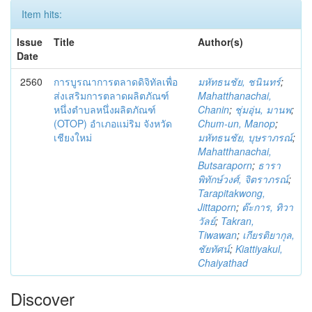
Item hits:
Issue
Title
Author(s)
Date
2560
การบูรณาการตลาดดิจิทัลเพื่อ
มหัทธนชัย, ชนินทร์
;
ส่งเสริมการตลาดผลิตภัณฑ์
Mahatthanachai,
หนึ่งตำบลหนึ่งผลิตภัณฑ์
Chanin
;
ชุ่มอุ่น, มานพ
;
(OTOP) อำเภอแม่ริม จังหวัด
Chum-un, Manop
;
เชียงใหม่
มหัทธนชัย, บุษราภรณ์
;
Mahatthanachai,
Butsaraporn
;
ธารา
พิทักษ์วงศ์, จิตราภรณ์
;
Tarapitakwong,
Jittaporn
;
ต๊ะการ, ทิวา
วัลย์
;
Takran,
Tiwawan
;
เกียรติยากุล,
ชัยทัศน์
;
Kiattiyakul,
Chaiyathad
Discover