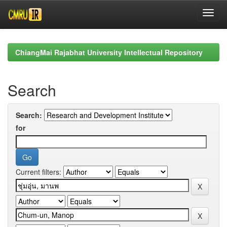
Skip
navigation
ChiangMai Rajabhat University Intellectual Repository
Search
Search:
for
Current filters: