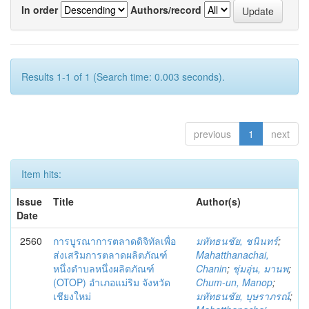
In order
Authors/record
Results 1-1 of 1 (Search time: 0.003 seconds).
previous
1
next
Item hits:
Issue
Title
Author(s)
Date
2560
การบูรณาการตลาดดิจิทัลเพื่อ
มหัทธนชัย, ชนินทร์
;
ส่งเสริมการตลาดผลิตภัณฑ์
Mahatthanachai,
หนึ่งตำบลหนึ่งผลิตภัณฑ์
Chanin
;
ชุ่มอุ่น, มานพ
;
(OTOP) อำเภอแม่ริม จังหวัด
Chum-un, Manop
;
เชียงใหม่
มหัทธนชัย, บุษราภรณ์
;