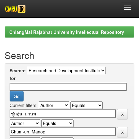
Skip
navigation
ChiangMai Rajabhat University Intellectual Repository
Search
Search:
for
Current filters: