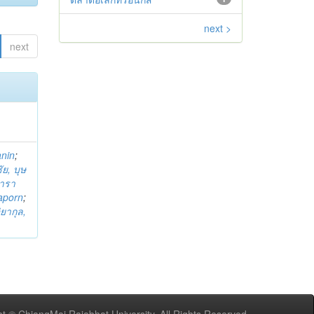
next >
next
anin
;
ย, บุษ
ารา
taporn
;
ิยากุล,