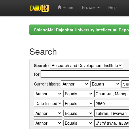
Home
Browse
Help
Skip
navigation
ChiangMai Rajabhat University Intellectual Repo
Search
Search:
for
Current filters: