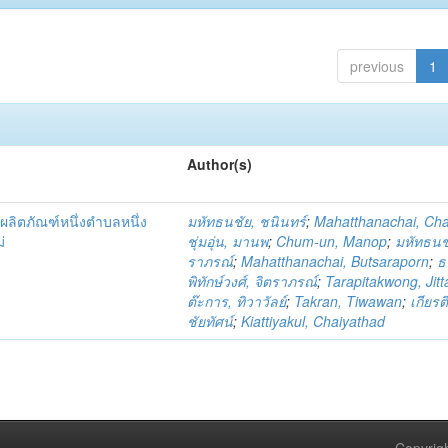
previous
1
Author(s)
ผลิตภัณฑ์หนึ่งตำบลหนึ่ง
มหัทธนชัย, ชนินทร์
;
Mahatthanachai, Ch
่
ชุ่มอุ่น, มานพ
;
Chum-un, Manop
;
มหัทธนชั
ราภรณ์
;
Mahatthanachai, Butsaraporn
;
ธ
พิทักษ์วงศ์, จิตราภรณ์
;
Tarapitakwong, Jit
ต๊ะการ, ทิวาวัลย์
;
Takran, Tiwawan
;
เกียรต
ชัยทัศน์
;
Kiattiyakul, Chaiyathad