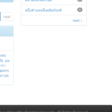
หนึ่งตำบลหนึ่งผลิตภัณฑ์
1
next
next >
anin
;
ย, บุษ
ารา
taporn
;
ิยากุล,