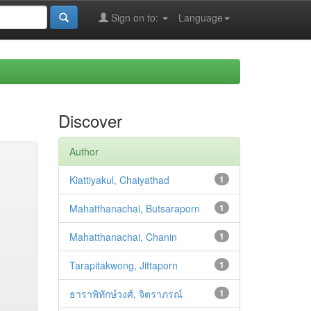
Sign on to:
Language
Discover
Author
Kiattiyakul, Chaiyathad
1
Mahatthanachai, Butsaraporn
1
Mahatthanachai, Chanin
1
Tarapitakwong, Jittaporn
1
ธาราพิทักษ์วงศ์, จิตราภรณ์
1