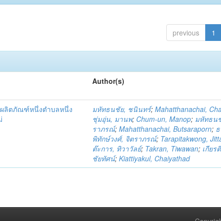
previous
1
Author(s)
ผลิตภัณฑ์หนึ่งตำบลหนึ่ง
มหัทธนชัย, ชนินทร์
;
Mahatthanachai, Ch
่
ชุ่มอุ่น, มานพ
;
Chum-un, Manop
;
มหัทธนชั
ราภรณ์
;
Mahatthanachai, Butsaraporn
;
ธ
พิทักษ์วงศ์, จิตราภรณ์
;
Tarapitakwong, Jit
ต๊ะการ, ทิวาวัลย์
;
Takran, Tiwawan
;
เกียรต
ชัยทัศน์
;
Kiattiyakul, Chaiyathad