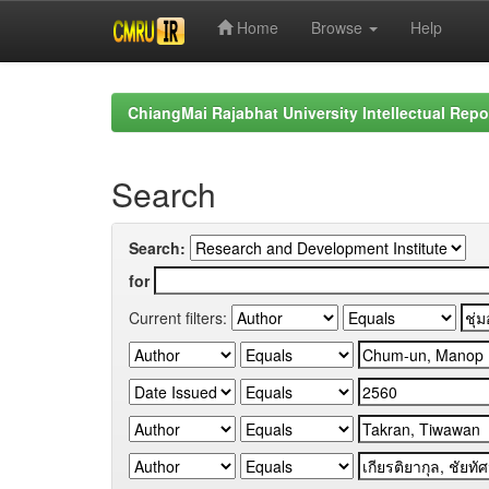
Home
Browse
Help
Skip
navigation
ChiangMai Rajabhat University Intellectual Repo
Search
Search:
for
Current filters: