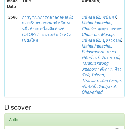
Issue
Title
Author(s)
Date
2560
การบูรณาการตลาดดิจิทัลเพื่อ
มหัทธนชัย, ชนินทร์
;
ส่งเสริมการตลาดผลิตภัณฑ์
Mahatthanachai,
หนึ่งตำบลหนึ่งผลิตภัณฑ์
Chanin
;
ชุ่มอุ่น, มานพ
;
(OTOP) อำเภอแม่ริม จังหวัด
Chum-un, Manop
;
เชียงใหม่
มหัทธนชัย, บุษราภรณ์
;
Mahatthanachai,
Butsaraporn
;
ธารา
พิทักษ์วงศ์, จิตราภรณ์
;
Tarapitakwong,
Jittaporn
;
ต๊ะการ, ทิวา
วัลย์
;
Takran,
Tiwawan
;
เกียรติยากุล,
ชัยทัศน์
;
Kiattiyakul,
Chaiyathad
Discover
Author