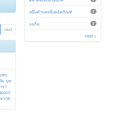
หนึ่งตำบลหนึ่งผลิตภัณฑ์
1
แม่ริม
1
next
next >
anin
;
ย, บุษ
ารา
taporn
;
ิยากุล,