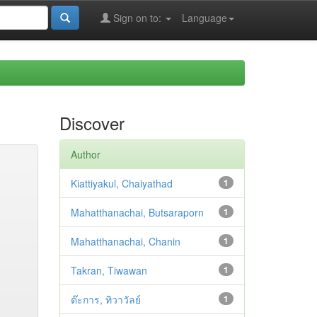
Sign on to:
Language
Discover
Author
Kiattiyakul, Chaiyathad
1
Mahatthanachai, Butsaraporn
1
Mahatthanachai, Chanin
1
Takran, Tiwawan
1
ต๊ะการ, ทิวาวัลย์
1