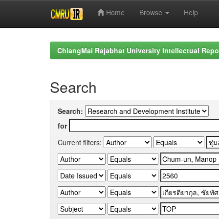
Home
Browse
Help
Skip
navigation
ChiangMai Rajabhat University Intellectual Repo
Search
Search:
for
Current filters: