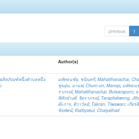
previous
1
Author(s)
ผลิตภัณฑ์หนึ่งตำบลหนึ่ง
มหัทธนชัย, ชนินทร์
;
Mahatthanachai, Ch
่
ชุ่มอุ่น, มานพ
;
Chum-un, Manop
;
มหัทธนชั
ราภรณ์
;
Mahatthanachai, Butsaraporn
;
ธ
พิทักษ์วงศ์, จิตราภรณ์
;
Tarapitakwong, Jit
ต๊ะการ, ทิวาวัลย์
;
Takran, Tiwawan
;
เกียรต
ชัยทัศน์
;
Kiattiyakul, Chaiyathad