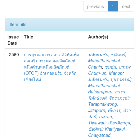
previous
1
next
Item hits:
Issue
Title
Author(s)
Date
2560
การบูรณาการตลาดดิจิทัลเพื่อ
มหัทธนชัย, ชนินทร์
;
ส่งเสริมการตลาดผลิตภัณฑ์
Mahatthanachai,
หนึ่งตำบลหนึ่งผลิตภัณฑ์
Chanin
;
ชุ่มอุ่น, มานพ
;
(OTOP) อำเภอแม่ริม จังหวัด
Chum-un, Manop
;
เชียงใหม่
มหัทธนชัย, บุษราภรณ์
;
Mahatthanachai,
Butsaraporn
;
ธารา
พิทักษ์วงศ์, จิตราภรณ์
;
Tarapitakwong,
Jittaporn
;
ต๊ะการ, ทิวา
วัลย์
;
Takran,
Tiwawan
;
เกียรติยากุล,
ชัยทัศน์
;
Kiattiyakul,
Chaiyathad