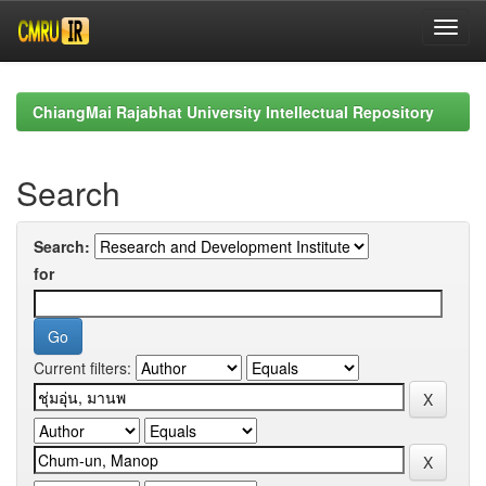
Skip
navigation
ChiangMai Rajabhat University Intellectual Repository
Search
Search:
for
Current filters: