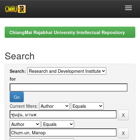
Skip
navigation
ChiangMai Rajabhat University Intellectual Repository
Search
Search:
for
Current filters: