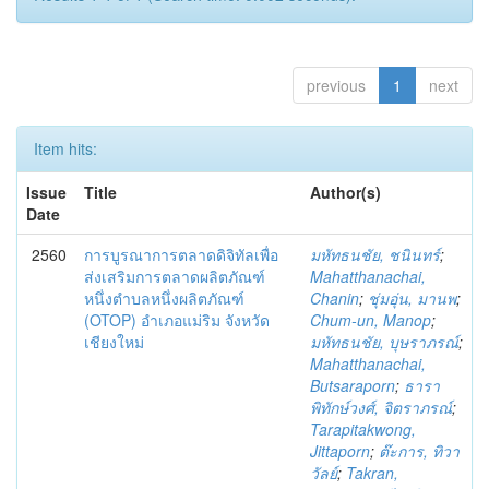
previous
1
next
Item hits:
Issue
Title
Author(s)
Date
2560
การบูรณาการตลาดดิจิทัลเพื่อ
มหัทธนชัย, ชนินทร์
;
ส่งเสริมการตลาดผลิตภัณฑ์
Mahatthanachai,
หนึ่งตำบลหนึ่งผลิตภัณฑ์
Chanin
;
ชุ่มอุ่น, มานพ
;
(OTOP) อำเภอแม่ริม จังหวัด
Chum-un, Manop
;
เชียงใหม่
มหัทธนชัย, บุษราภรณ์
;
Mahatthanachai,
Butsaraporn
;
ธารา
พิทักษ์วงศ์, จิตราภรณ์
;
Tarapitakwong,
Jittaporn
;
ต๊ะการ, ทิวา
วัลย์
;
Takran,