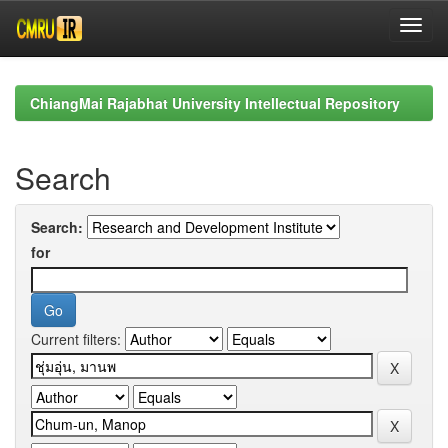
Skip
navigation
ChiangMai Rajabhat University Intellectual Repository
Search
Search:
for
Current filters: