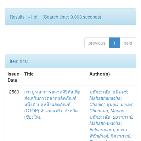
Results 1-1 of 1 (Search time: 0.003 seconds).
previous
1
next
Item hits:
Issue
Title
Author(s)
Date
2560
การบูรณาการตลาดดิจิทัลเพื่อ
มหัทธนชัย, ชนินทร์
;
ส่งเสริมการตลาดผลิตภัณฑ์
Mahatthanachai,
หนึ่งตำบลหนึ่งผลิตภัณฑ์
Chanin
;
ชุ่มอุ่น, มานพ
;
(OTOP) อำเภอแม่ริม จังหวัด
Chum-un, Manop
;
เชียงใหม่
มหัทธนชัย, บุษราภรณ์
;
Mahatthanachai,
Butsaraporn
;
ธารา
พิทักษ์วงศ์, จิตราภรณ์
;