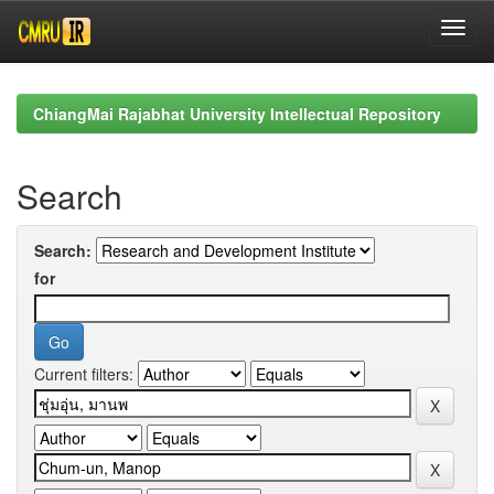
Skip
navigation
ChiangMai Rajabhat University Intellectual Repository
Search
Search:
for
Current filters: