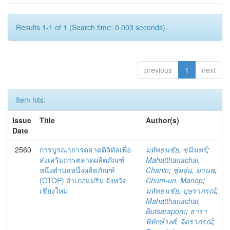
Results 1-1 of 1 (Search time: 0.003 seconds).
previous
1
next
Item hits:
Issue
Title
Author(s)
Date
2560
การบูรณาการตลาดดิจิทัลเพื่อ
มหัทธนชัย, ชนินทร์
;
ส่งเสริมการตลาดผลิตภัณฑ์
Mahatthanachai,
หนึ่งตำบลหนึ่งผลิตภัณฑ์
Chanin
;
ชุ่มอุ่น, มานพ
;
(OTOP) อำเภอแม่ริม จังหวัด
Chum-un, Manop
;
เชียงใหม่
มหัทธนชัย, บุษราภรณ์
;
Mahatthanachai,
Butsaraporn
;
ธารา
พิทักษ์วงศ์, จิตราภรณ์
;