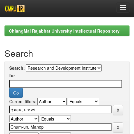
Skip
navigation
ChiangMai Rajabhat University Intellectual Repository
Search
Search:
for
Current filters: