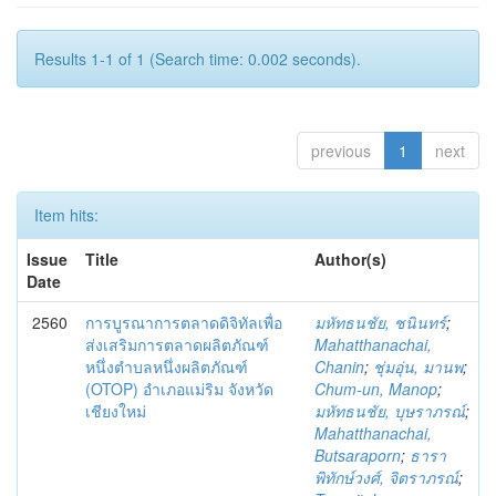
Results 1-1 of 1 (Search time: 0.002 seconds).
previous
1
next
Item hits:
Issue
Title
Author(s)
Date
2560
การบูรณาการตลาดดิจิทัลเพื่อ
มหัทธนชัย, ชนินทร์
;
ส่งเสริมการตลาดผลิตภัณฑ์
Mahatthanachai,
หนึ่งตำบลหนึ่งผลิตภัณฑ์
Chanin
;
ชุ่มอุ่น, มานพ
;
(OTOP) อำเภอแม่ริม จังหวัด
Chum-un, Manop
;
เชียงใหม่
มหัทธนชัย, บุษราภรณ์
;
Mahatthanachai,
Butsaraporn
;
ธารา
พิทักษ์วงศ์, จิตราภรณ์
;