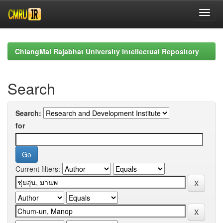
Skip
navigation
ChiangMai Rajabhat University Intellectual Repository
Search
Search:
for
Current filters: