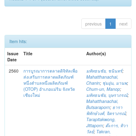
previous
1
next
Item hits:
Issue
Title
Author(s)
Date
2560
การบูรณาการตลาดดิจิทัลเพื่อ
มหัทธนชัย, ชนินทร์
;
ส่งเสริมการตลาดผลิตภัณฑ์
Mahatthanachai,
หนึ่งตำบลหนึ่งผลิตภัณฑ์
Chanin
;
ชุ่มอุ่น, มานพ
;
(OTOP) อำเภอแม่ริม จังหวัด
Chum-un, Manop
;
เชียงใหม่
มหัทธนชัย, บุษราภรณ์
;
Mahatthanachai,
Butsaraporn
;
ธารา
พิทักษ์วงศ์, จิตราภรณ์
;
Tarapitakwong,
Jittaporn
;
ต๊ะการ, ทิวา
วัลย์
;
Takran,