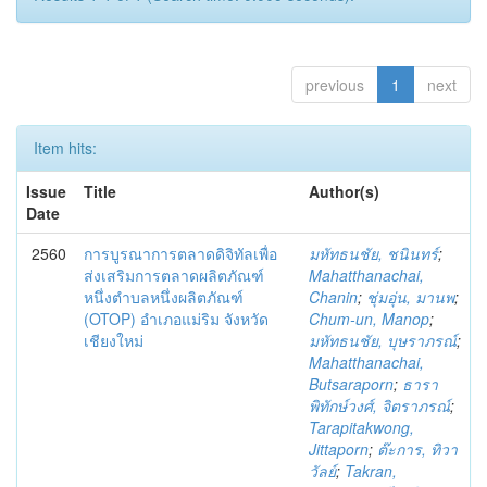
previous
1
next
Item hits:
Issue
Title
Author(s)
Date
2560
การบูรณาการตลาดดิจิทัลเพื่อ
มหัทธนชัย, ชนินทร์
;
ส่งเสริมการตลาดผลิตภัณฑ์
Mahatthanachai,
หนึ่งตำบลหนึ่งผลิตภัณฑ์
Chanin
;
ชุ่มอุ่น, มานพ
;
(OTOP) อำเภอแม่ริม จังหวัด
Chum-un, Manop
;
เชียงใหม่
มหัทธนชัย, บุษราภรณ์
;
Mahatthanachai,
Butsaraporn
;
ธารา
พิทักษ์วงศ์, จิตราภรณ์
;
Tarapitakwong,
Jittaporn
;
ต๊ะการ, ทิวา
วัลย์
;
Takran,