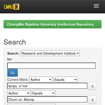
Skip
navigation
ChiangMai Rajabhat University Intellectual Repository
Search
Search:
for
Current filters: