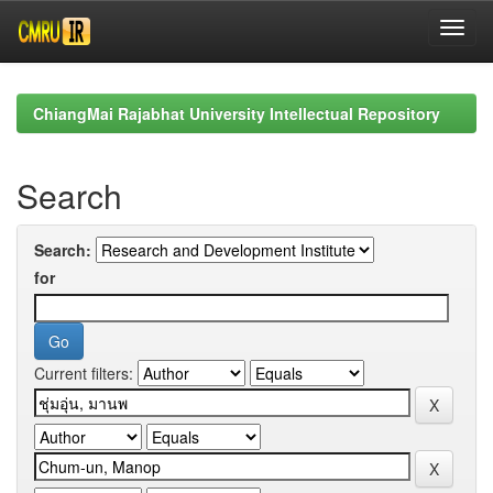
Skip
navigation
ChiangMai Rajabhat University Intellectual Repository
Search
Search:
for
Current filters: