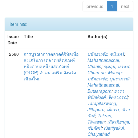
previous
1
next
Item hits:
Issue
Title
Author(s)
Date
2560
การบูรณาการตลาดดิจิทัลเพื่อ
มหัทธนชัย, ชนินทร์
;
ส่งเสริมการตลาดผลิตภัณฑ์
Mahatthanachai,
หนึ่งตำบลหนึ่งผลิตภัณฑ์
Chanin
;
ชุ่มอุ่น, มานพ
;
(OTOP) อำเภอแม่ริม จังหวัด
Chum-un, Manop
;
เชียงใหม่
มหัทธนชัย, บุษราภรณ์
;
Mahatthanachai,
Butsaraporn
;
ธารา
พิทักษ์วงศ์, จิตราภรณ์
;
Tarapitakwong,
Jittaporn
;
ต๊ะการ, ทิวา
วัลย์
;
Takran,
Tiwawan
;
เกียรติยากุล,
ชัยทัศน์
;
Kiattiyakul,
Chaiyathad