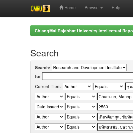
Home
Browse
Help
Skip
navigation
ChiangMai Rajabhat University Intellectual Repo
Search
Search:
for
Current filters: