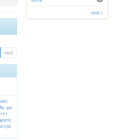
next >
next
anin
;
ย, บุษ
ารา
taporn
;
ิยากุล,