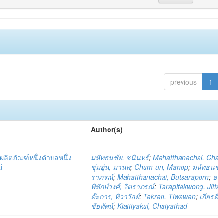
previous
1
Author(s)
ผลิตภัณฑ์หนึ่งตำบลหนึ่ง
มหัทธนชัย, ชนินทร์
;
Mahatthanachai, Ch
่
ชุ่มอุ่น, มานพ
;
Chum-un, Manop
;
มหัทธนชั
ราภรณ์
;
Mahatthanachai, Butsaraporn
;
ธ
พิทักษ์วงศ์, จิตราภรณ์
;
Tarapitakwong, Jit
ต๊ะการ, ทิวาวัลย์
;
Takran, Tiwawan
;
เกียรต
ชัยทัศน์
;
Kiattiyakul, Chaiyathad