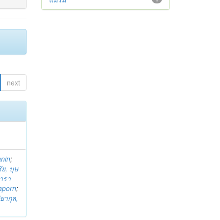
next
anin
;
ย, บุษ
ารา
taporn
;
ิยากุล,