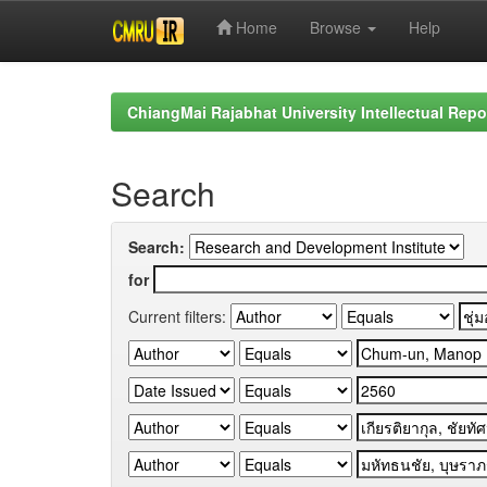
Home
Browse
Help
Skip
navigation
ChiangMai Rajabhat University Intellectual Repo
Search
Search:
for
Current filters: