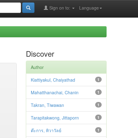
Sign on to:
Language
Discover
Author
Kiattiyakul, Chaiyathad
1
Mahatthanachai, Chanin
1
Takran, Tiwawan
1
Tarapitakwong, Jittaporn
1
ต๊ะการ, ทิวาวัลย์
1