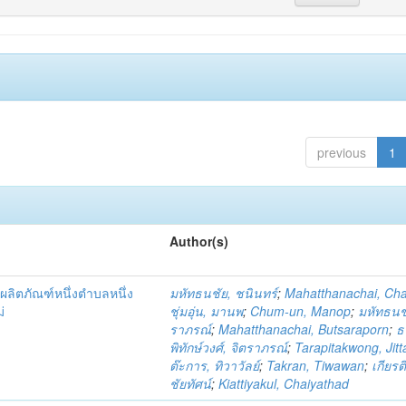
previous
1
Author(s)
ผลิตภัณฑ์หนึ่งตำบลหนึ่ง
มหัทธนชัย, ชนินทร์
;
Mahatthanachai, Ch
่
ชุ่มอุ่น, มานพ
;
Chum-un, Manop
;
มหัทธนชั
ราภรณ์
;
Mahatthanachai, Butsaraporn
;
ธ
พิทักษ์วงศ์, จิตราภรณ์
;
Tarapitakwong, Jit
ต๊ะการ, ทิวาวัลย์
;
Takran, Tiwawan
;
เกียรต
ชัยทัศน์
;
Kiattiyakul, Chaiyathad