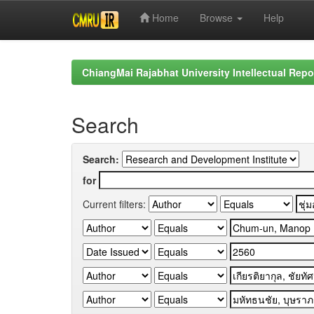
Home
Browse
Help
Skip
navigation
ChiangMai Rajabhat University Intellectual Repo
Search
Search:
for
Current filters: