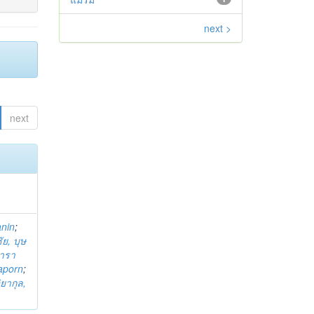
next >
next
anin
;
ย, บุษ
ารา
taporn
;
ิยากุล,