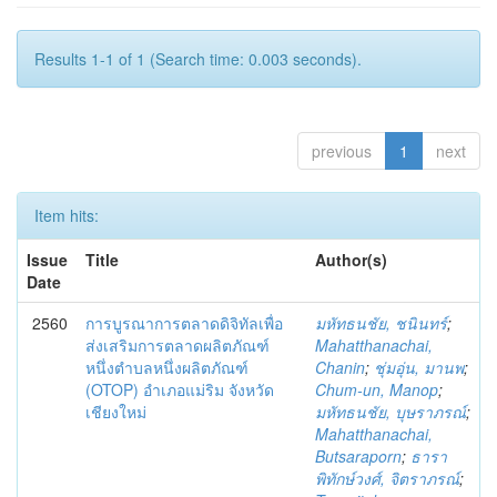
Results 1-1 of 1 (Search time: 0.003 seconds).
previous
1
next
Item hits:
Issue
Title
Author(s)
Date
2560
การบูรณาการตลาดดิจิทัลเพื่อ
มหัทธนชัย, ชนินทร์
;
ส่งเสริมการตลาดผลิตภัณฑ์
Mahatthanachai,
หนึ่งตำบลหนึ่งผลิตภัณฑ์
Chanin
;
ชุ่มอุ่น, มานพ
;
(OTOP) อำเภอแม่ริม จังหวัด
Chum-un, Manop
;
เชียงใหม่
มหัทธนชัย, บุษราภรณ์
;
Mahatthanachai,
Butsaraporn
;
ธารา
พิทักษ์วงศ์, จิตราภรณ์
;