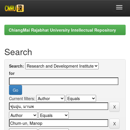
Skip
navigation
ChiangMai Rajabhat University Intellectual Repository
Search
Search:
for
Current filters: