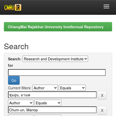
Skip
navigation
ChiangMai Rajabhat University Intellectual Repository
Search
Search:
for
Current filters: