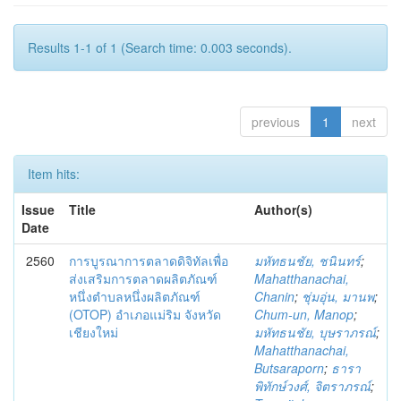
Results 1-1 of 1 (Search time: 0.003 seconds).
previous
1
next
Item hits:
Issue
Title
Author(s)
Date
2560
การบูรณาการตลาดดิจิทัลเพื่อ
มหัทธนชัย, ชนินทร์
;
ส่งเสริมการตลาดผลิตภัณฑ์
Mahatthanachai,
หนึ่งตำบลหนึ่งผลิตภัณฑ์
Chanin
;
ชุ่มอุ่น, มานพ
;
(OTOP) อำเภอแม่ริม จังหวัด
Chum-un, Manop
;
เชียงใหม่
มหัทธนชัย, บุษราภรณ์
;
Mahatthanachai,
Butsaraporn
;
ธารา
พิทักษ์วงศ์, จิตราภรณ์
;