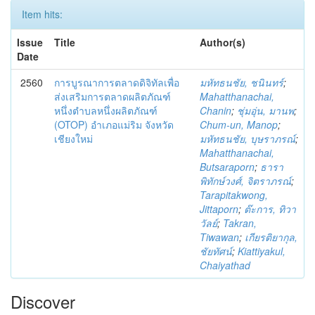
Item hits:
Issue
Title
Author(s)
Date
2560
การบูรณาการตลาดดิจิทัลเพื่อ
มหัทธนชัย, ชนินทร์
;
ส่งเสริมการตลาดผลิตภัณฑ์
Mahatthanachai,
หนึ่งตำบลหนึ่งผลิตภัณฑ์
Chanin
;
ชุ่มอุ่น, มานพ
;
(OTOP) อำเภอแม่ริม จังหวัด
Chum-un, Manop
;
เชียงใหม่
มหัทธนชัย, บุษราภรณ์
;
Mahatthanachai,
Butsaraporn
;
ธารา
พิทักษ์วงศ์, จิตราภรณ์
;
Tarapitakwong,
Jittaporn
;
ต๊ะการ, ทิวา
วัลย์
;
Takran,
Tiwawan
;
เกียรติยากุล,
ชัยทัศน์
;
Kiattiyakul,
Chaiyathad
Discover