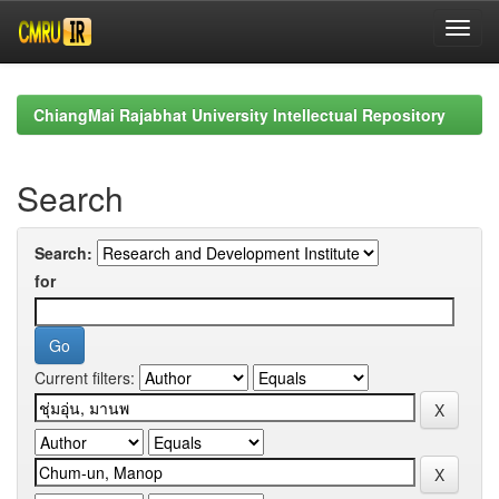
Skip
navigation
ChiangMai Rajabhat University Intellectual Repository
Search
Search:
for
Current filters: