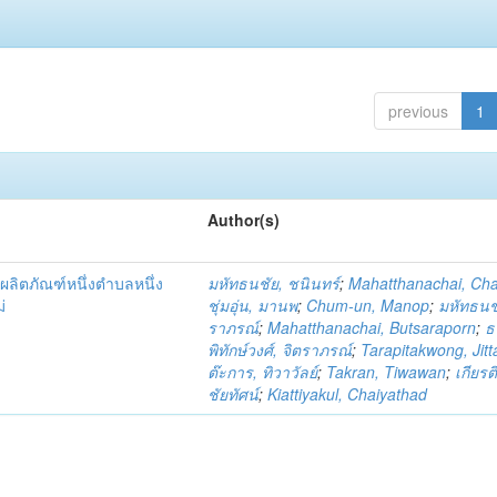
previous
1
Author(s)
ผลิตภัณฑ์หนึ่งตำบลหนึ่ง
มหัทธนชัย, ชนินทร์
;
Mahatthanachai, Ch
่
ชุ่มอุ่น, มานพ
;
Chum-un, Manop
;
มหัทธนชั
ราภรณ์
;
Mahatthanachai, Butsaraporn
;
ธ
พิทักษ์วงศ์, จิตราภรณ์
;
Tarapitakwong, Jit
ต๊ะการ, ทิวาวัลย์
;
Takran, Tiwawan
;
เกียรต
ชัยทัศน์
;
Kiattiyakul, Chaiyathad