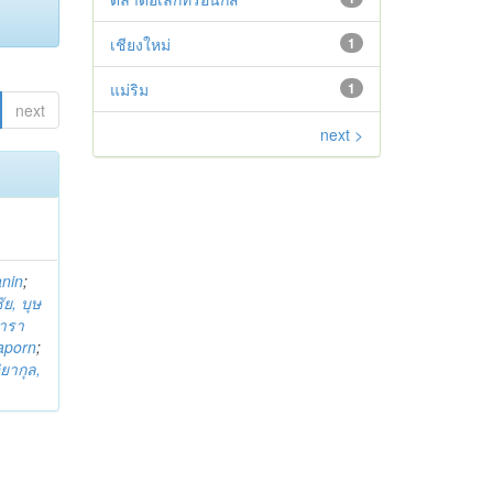
เชียงใหม่
1
แม่ริม
1
next
next >
anin
;
ย, บุษ
ารา
taporn
;
ิยากุล,