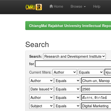
Home
Browse
Help
Skip
navigation
ChiangMai Rajabhat University Intellectual Repo
Search
Search:
for
Current filters: