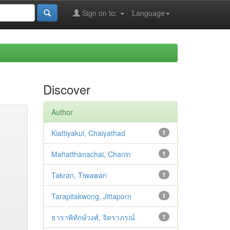
Sign on to:
Language
Discover
Author
Kiattiyakul, Chaiyathad
1
Mahatthanachai, Chanin
1
Takran, Tiwawan
1
Tarapitakwong, Jittaporn
1
ธาราพิทักษ์วงศ์, จิตราภรณ์
1