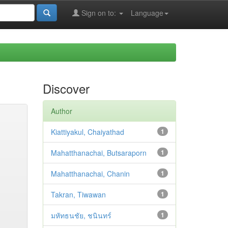
Sign on to:
Language
Discover
Author
Kiattiyakul, Chaiyathad
1
Mahatthanachai, Butsaraporn
1
Mahatthanachai, Chanin
1
Takran, Tiwawan
1
มหัทธนชัย, ชนินทร์
1