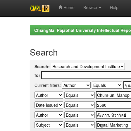
Home
Browse
Help
Skip
navigation
ChiangMai Rajabhat University Intellectual Repo
Search
Search:
for
Current filters: