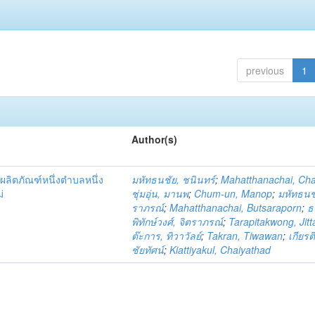
previous
1
Author(s)
ผลิตภัณฑ์หนึ่งตำบลหนึ่ง
มหัทธนชัย, ชนินทร์
;
Mahatthanachai, Ch
่
ชุ่มอุ่น, มานพ
;
Chum-un, Manop
;
มหัทธนชั
ราภรณ์
;
Mahatthanachai, Butsaraporn
;
ธ
พิทักษ์วงศ์, จิตราภรณ์
;
Tarapitakwong, Jit
ต๊ะการ, ทิวาวัลย์
;
Takran, Tiwawan
;
เกียรต
ชัยทัศน์
;
Kiattiyakul, Chaiyathad