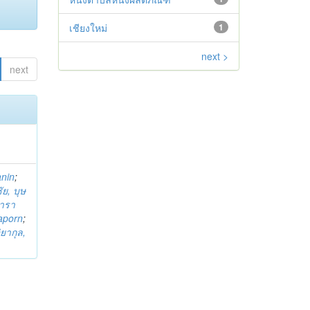
เชียงใหม่
1
next >
next
anin
;
ย, บุษ
ารา
taporn
;
ิยากุล,