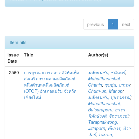
previous
1
next
Item hits:
Issue
Title
Author(s)
Date
2560
การบูรณาการตลาดดิจิทัลเพื่อ
มหัทธนชัย, ชนินทร์
;
ส่งเสริมการตลาดผลิตภัณฑ์
Mahatthanachai,
หนึ่งตำบลหนึ่งผลิตภัณฑ์
Chanin
;
ชุ่มอุ่น, มานพ
;
(OTOP) อำเภอแม่ริม จังหวัด
Chum-un, Manop
;
เชียงใหม่
มหัทธนชัย, บุษราภรณ์
;
Mahatthanachai,
Butsaraporn
;
ธารา
พิทักษ์วงศ์, จิตราภรณ์
;
Tarapitakwong,
Jittaporn
;
ต๊ะการ, ทิวา
วัลย์
;
Takran,