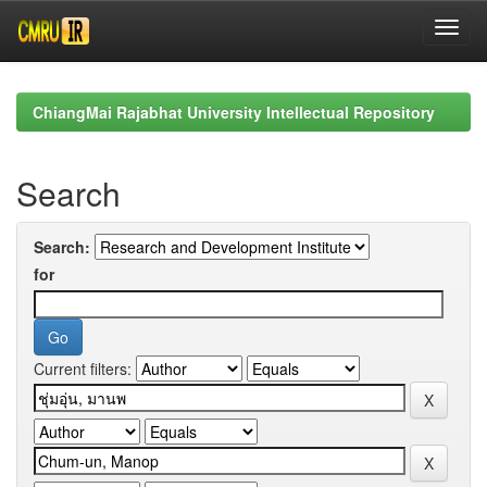
Skip
navigation
ChiangMai Rajabhat University Intellectual Repository
Search
Search:
for
Current filters: