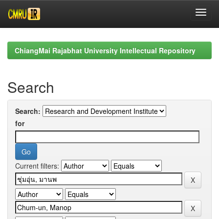
Skip
navigation
ChiangMai Rajabhat University Intellectual Repository
Search
Search:
for
Current filters: