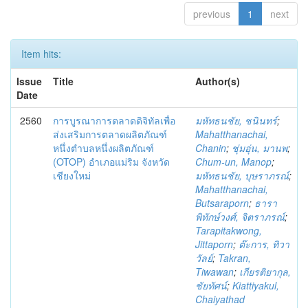
previous
1
next
Item hits:
Issue
Title
Author(s)
Date
2560
การบูรณาการตลาดดิจิทัลเพื่อ
มหัทธนชัย, ชนินทร์
;
ส่งเสริมการตลาดผลิตภัณฑ์
Mahatthanachai,
หนึ่งตำบลหนึ่งผลิตภัณฑ์
Chanin
;
ชุ่มอุ่น, มานพ
;
(OTOP) อำเภอแม่ริม จังหวัด
Chum-un, Manop
;
เชียงใหม่
มหัทธนชัย, บุษราภรณ์
;
Mahatthanachai,
Butsaraporn
;
ธารา
พิทักษ์วงศ์, จิตราภรณ์
;
Tarapitakwong,
Jittaporn
;
ต๊ะการ, ทิวา
วัลย์
;
Takran,
Tiwawan
;
เกียรติยากุล,
ชัยทัศน์
;
Kiattiyakul,
Chaiyathad