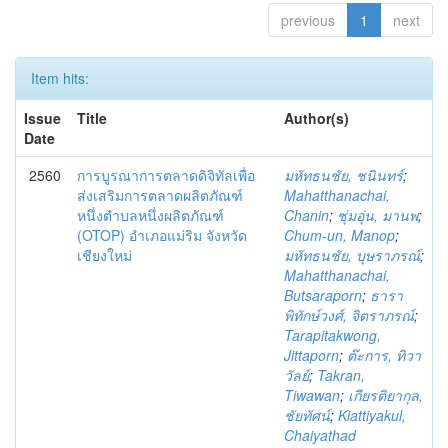
previous
1
next
Item hits:
Issue
Title
Author(s)
Date
2560
การบูรณาการตลาดดิจิทัลเพื่อ
มหัทธนชัย, ชนินทร์
;
ส่งเสริมการตลาดผลิตภัณฑ์
Mahatthanachai,
หนึ่งตำบลหนึ่งผลิตภัณฑ์
Chanin
;
ชุ่มอุ่น, มานพ
;
(OTOP) อำเภอแม่ริม จังหวัด
Chum-un, Manop
;
เชียงใหม่
มหัทธนชัย, บุษราภรณ์
;
Mahatthanachai,
Butsaraporn
;
ธารา
พิทักษ์วงศ์, จิตราภรณ์
;
Tarapitakwong,
Jittaporn
;
ต๊ะการ, ทิวา
วัลย์
;
Takran,
Tiwawan
;
เกียรติยากุล,
ชัยทัศน์
;
Kiattiyakul,
Chaiyathad