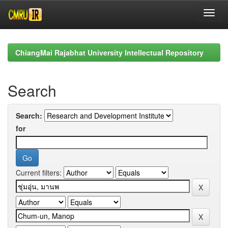
Skip
navigation
ChiangMai Rajabhat University Intellectual Repository
Search
Search:
for
Current filters: