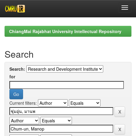
Skip
navigation
ChiangMai Rajabhat University Intellectual Repository
Search
Search:
for
Current filters: