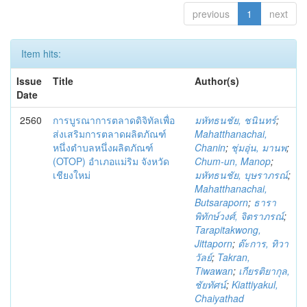
previous
1
next
Item hits:
Issue
Title
Author(s)
Date
2560
การบูรณาการตลาดดิจิทัลเพื่อ
มหัทธนชัย, ชนินทร์
;
ส่งเสริมการตลาดผลิตภัณฑ์
Mahatthanachai,
หนึ่งตำบลหนึ่งผลิตภัณฑ์
Chanin
;
ชุ่มอุ่น, มานพ
;
(OTOP) อำเภอแม่ริม จังหวัด
Chum-un, Manop
;
เชียงใหม่
มหัทธนชัย, บุษราภรณ์
;
Mahatthanachai,
Butsaraporn
;
ธารา
พิทักษ์วงศ์, จิตราภรณ์
;
Tarapitakwong,
Jittaporn
;
ต๊ะการ, ทิวา
วัลย์
;
Takran,
Tiwawan
;
เกียรติยากุล,
ชัยทัศน์
;
Kiattiyakul,
Chaiyathad