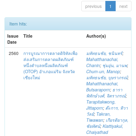
previous
1
next
Item hits:
Issue
Title
Author(s)
Date
2560
การบูรณาการตลาดดิจิทัลเพื่อ
มหัทธนชัย, ชนินทร์
;
ส่งเสริมการตลาดผลิตภัณฑ์
Mahatthanachai,
หนึ่งตำบลหนึ่งผลิตภัณฑ์
Chanin
;
ชุ่มอุ่น, มานพ
;
(OTOP) อำเภอแม่ริม จังหวัด
Chum-un, Manop
;
เชียงใหม่
มหัทธนชัย, บุษราภรณ์
;
Mahatthanachai,
Butsaraporn
;
ธารา
พิทักษ์วงศ์, จิตราภรณ์
;
Tarapitakwong,
Jittaporn
;
ต๊ะการ, ทิวา
วัลย์
;
Takran,
Tiwawan
;
เกียรติยากุล,
ชัยทัศน์
;
Kiattiyakul,
Chaiyathad