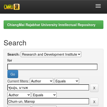
Skip
navigation
ChiangMai Rajabhat University Intellectual Repository
Search
Search:
for
Current filters: