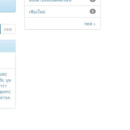
เชียงใหม่
1
next >
next
anin
;
ย, บุษ
ารา
taporn
;
ิยากุล,