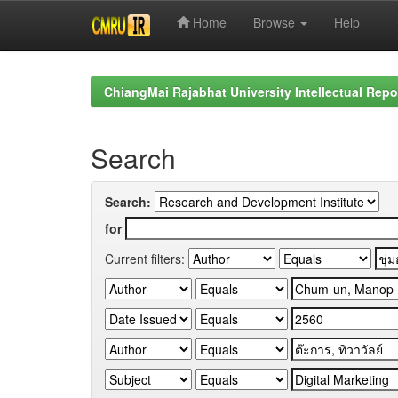
Home
Browse
Help
Skip
navigation
ChiangMai Rajabhat University Intellectual Repo
Search
Search:
for
Current filters: