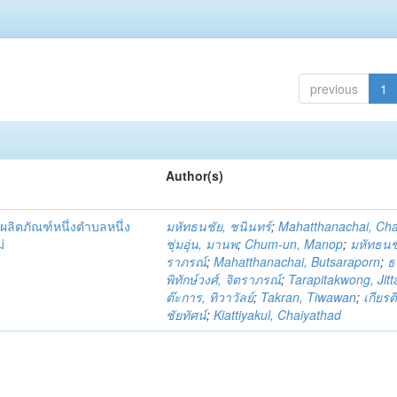
previous
1
Author(s)
ผลิตภัณฑ์หนึ่งตำบลหนึ่ง
มหัทธนชัย, ชนินทร์
;
Mahatthanachai, Ch
่
ชุ่มอุ่น, มานพ
;
Chum-un, Manop
;
มหัทธนชั
ราภรณ์
;
Mahatthanachai, Butsaraporn
;
ธ
พิทักษ์วงศ์, จิตราภรณ์
;
Tarapitakwong, Jit
ต๊ะการ, ทิวาวัลย์
;
Takran, Tiwawan
;
เกียรต
ชัยทัศน์
;
Kiattiyakul, Chaiyathad