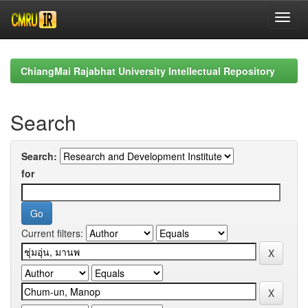
Skip
navigation
ChiangMai Rajabhat University Intellectual Repository
Search
Search:
for
Current filters: