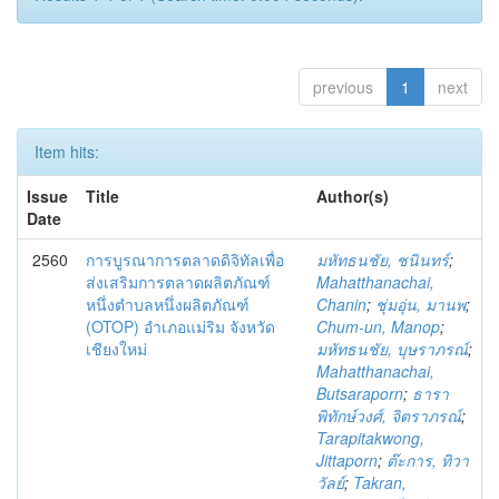
previous
1
next
Item hits:
Issue
Title
Author(s)
Date
2560
การบูรณาการตลาดดิจิทัลเพื่อ
มหัทธนชัย, ชนินทร์
;
ส่งเสริมการตลาดผลิตภัณฑ์
Mahatthanachai,
หนึ่งตำบลหนึ่งผลิตภัณฑ์
Chanin
;
ชุ่มอุ่น, มานพ
;
(OTOP) อำเภอแม่ริม จังหวัด
Chum-un, Manop
;
เชียงใหม่
มหัทธนชัย, บุษราภรณ์
;
Mahatthanachai,
Butsaraporn
;
ธารา
พิทักษ์วงศ์, จิตราภรณ์
;
Tarapitakwong,
Jittaporn
;
ต๊ะการ, ทิวา
วัลย์
;
Takran,