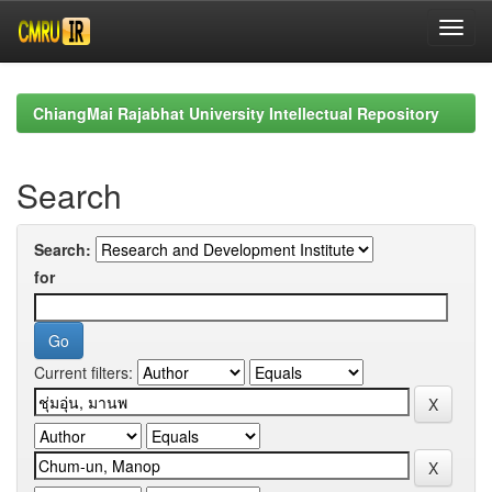
Skip
navigation
ChiangMai Rajabhat University Intellectual Repository
Search
Search:
for
Current filters: