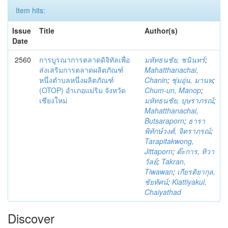
Item hits:
Issue
Title
Author(s)
Date
2560
การบูรณาการตลาดดิจิทัลเพื่อ
มหัทธนชัย, ชนินทร์
;
ส่งเสริมการตลาดผลิตภัณฑ์
Mahatthanachai,
หนึ่งตำบลหนึ่งผลิตภัณฑ์
Chanin
;
ชุ่มอุ่น, มานพ
;
(OTOP) อำเภอแม่ริม จังหวัด
Chum-un, Manop
;
เชียงใหม่
มหัทธนชัย, บุษราภรณ์
;
Mahatthanachai,
Butsaraporn
;
ธารา
พิทักษ์วงศ์, จิตราภรณ์
;
Tarapitakwong,
Jittaporn
;
ต๊ะการ, ทิวา
วัลย์
;
Takran,
Tiwawan
;
เกียรติยากุล,
ชัยทัศน์
;
Kiattiyakul,
Chaiyathad
Discover