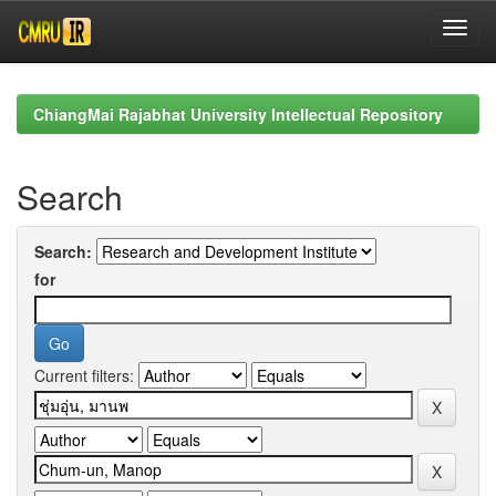
Skip
navigation
ChiangMai Rajabhat University Intellectual Repository
Search
Search:
for
Current filters: