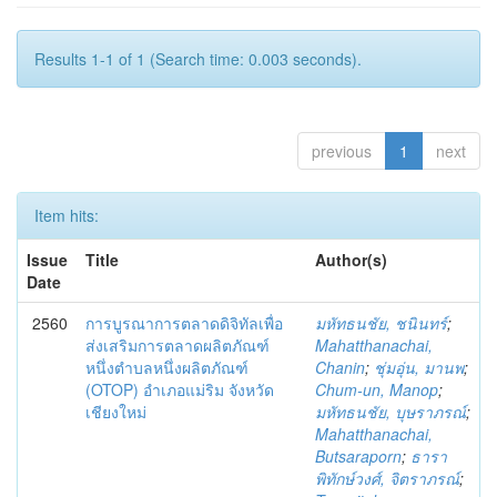
Results 1-1 of 1 (Search time: 0.003 seconds).
previous
1
next
Item hits:
Issue
Title
Author(s)
Date
2560
การบูรณาการตลาดดิจิทัลเพื่อ
มหัทธนชัย, ชนินทร์
;
ส่งเสริมการตลาดผลิตภัณฑ์
Mahatthanachai,
หนึ่งตำบลหนึ่งผลิตภัณฑ์
Chanin
;
ชุ่มอุ่น, มานพ
;
(OTOP) อำเภอแม่ริม จังหวัด
Chum-un, Manop
;
เชียงใหม่
มหัทธนชัย, บุษราภรณ์
;
Mahatthanachai,
Butsaraporn
;
ธารา
พิทักษ์วงศ์, จิตราภรณ์
;