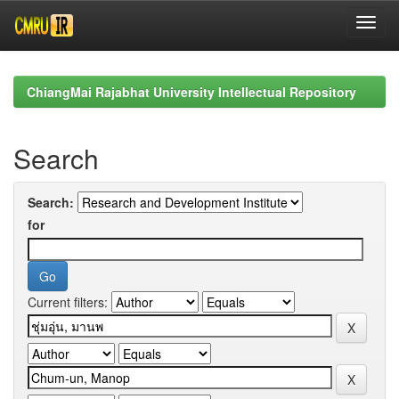
Skip
navigation
ChiangMai Rajabhat University Intellectual Repository
Search
Search:
for
Current filters: