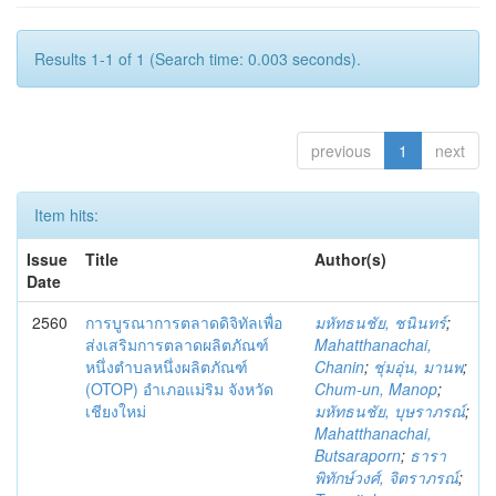
Results 1-1 of 1 (Search time: 0.003 seconds).
previous
1
next
Item hits:
Issue
Title
Author(s)
Date
2560
การบูรณาการตลาดดิจิทัลเพื่อ
มหัทธนชัย, ชนินทร์
;
ส่งเสริมการตลาดผลิตภัณฑ์
Mahatthanachai,
หนึ่งตำบลหนึ่งผลิตภัณฑ์
Chanin
;
ชุ่มอุ่น, มานพ
;
(OTOP) อำเภอแม่ริม จังหวัด
Chum-un, Manop
;
เชียงใหม่
มหัทธนชัย, บุษราภรณ์
;
Mahatthanachai,
Butsaraporn
;
ธารา
พิทักษ์วงศ์, จิตราภรณ์
;