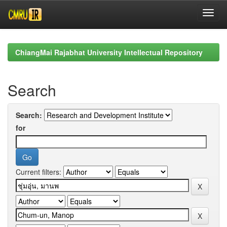
Skip
navigation
ChiangMai Rajabhat University Intellectual Repository
Search
Search:
for
Current filters: