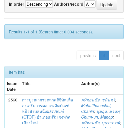
In order
Authors/record
Results 1-1 of 1 (Search time: 0.004 seconds).
previous
1
next
Item hits:
Issue
Title
Author(s)
Date
2560
การบูรณาการตลาดดิจิทัลเพื่อ
มหัทธนชัย, ชนินทร์
;
ส่งเสริมการตลาดผลิตภัณฑ์
Mahatthanachai,
หนึ่งตำบลหนึ่งผลิตภัณฑ์
Chanin
;
ชุ่มอุ่น, มานพ
;
(OTOP) อำเภอแม่ริม จังหวัด
Chum-un, Manop
;
เชียงใหม่
มหัทธนชัย, บุษราภรณ์
;