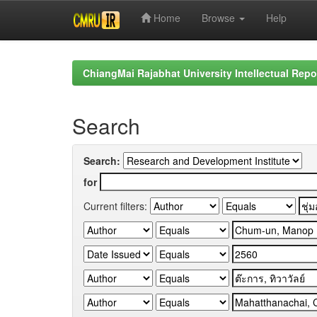
Home
Browse
Help
Skip
navigation
ChiangMai Rajabhat University Intellectual Repo
Search
Search:
for
Current filters: