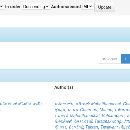
In order
Authors/record
previous
1
Author(s)
ผลิตภัณฑ์หนึ่งตำบลหนึ่ง
มหัทธนชัย, ชนินทร์
;
Mahatthanachai, Ch
่
ชุ่มอุ่น, มานพ
;
Chum-un, Manop
;
มหัทธนชั
ราภรณ์
;
Mahatthanachai, Butsaraporn
;
ธ
พิทักษ์วงศ์, จิตราภรณ์
;
Tarapitakwong, Jit
ต๊ะการ, ทิวาวัลย์
;
Takran, Tiwawan
;
เกียรต