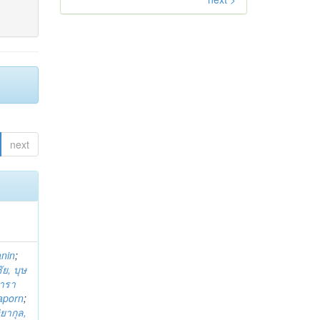
next
anin
;
ย, บุษ
ารา
taporn
;
ิยากุล,