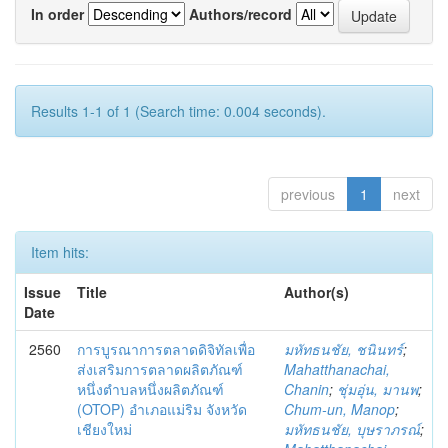
In order
Authors/record
Results 1-1 of 1 (Search time: 0.004 seconds).
previous
1
next
Item hits:
Issue
Title
Author(s)
Date
2560
การบูรณาการตลาดดิจิทัลเพื่อ
มหัทธนชัย, ชนินทร์
;
ส่งเสริมการตลาดผลิตภัณฑ์
Mahatthanachai,
หนึ่งตำบลหนึ่งผลิตภัณฑ์
Chanin
;
ชุ่มอุ่น, มานพ
;
(OTOP) อำเภอแม่ริม จังหวัด
Chum-un, Manop
;
เชียงใหม่
มหัทธนชัย, บุษราภรณ์
;