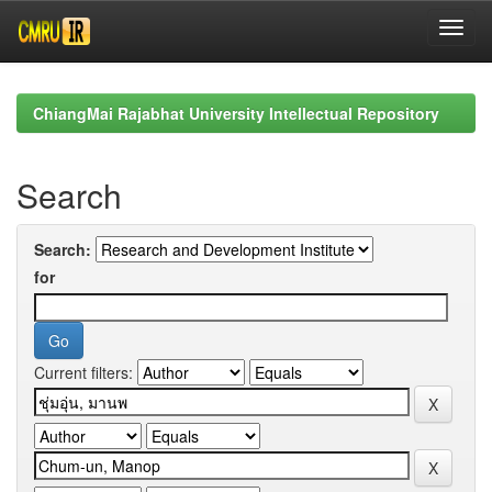
Skip
navigation
ChiangMai Rajabhat University Intellectual Repository
Search
Search:
for
Current filters: