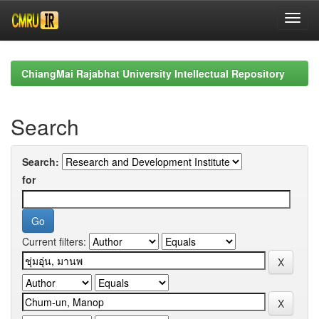
Skip
navigation
ChiangMai Rajabhat University Intellectual Repository
Search
Search:
for
Current filters: