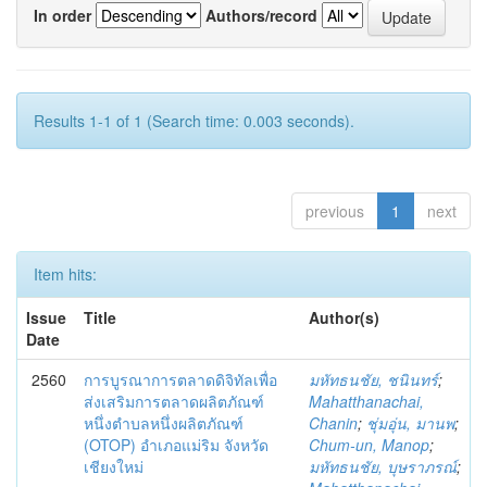
In order
Authors/record
Results 1-1 of 1 (Search time: 0.003 seconds).
previous
1
next
Item hits:
Issue
Title
Author(s)
Date
2560
การบูรณาการตลาดดิจิทัลเพื่อ
มหัทธนชัย, ชนินทร์
;
ส่งเสริมการตลาดผลิตภัณฑ์
Mahatthanachai,
หนึ่งตำบลหนึ่งผลิตภัณฑ์
Chanin
;
ชุ่มอุ่น, มานพ
;
(OTOP) อำเภอแม่ริม จังหวัด
Chum-un, Manop
;
เชียงใหม่
มหัทธนชัย, บุษราภรณ์
;