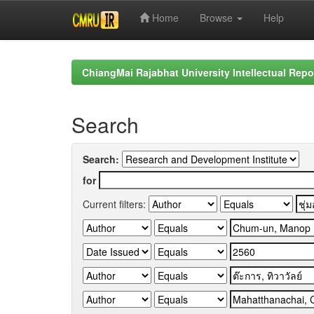
Home
Browse
Help
Skip
navigation
ChiangMai Rajabhat University Intellectual Repo
Search
Search:
for
Current filters: