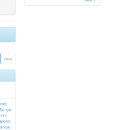
next
anin
;
ย, บุษ
ารา
taporn
;
ิยากุล,