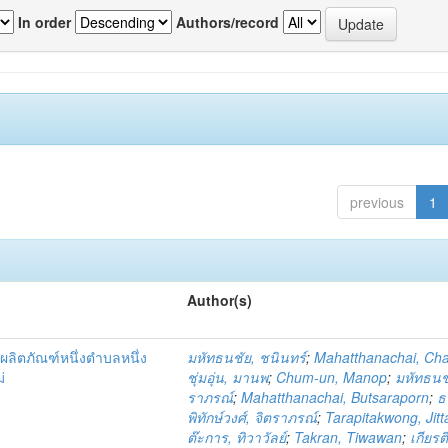
In order
Authors/record
previous
1
Author(s)
ผลิตภัณฑ์หนึ่งตำบลหนึ่ง
มหัทธนชัย, ชนินทร์
;
Mahatthanachai, Ch
่
ชุ่มอุ่น, มานพ
;
Chum-un, Manop
;
มหัทธนชั
ราภรณ์
;
Mahatthanachai, Butsaraporn
;
ธ
พิทักษ์วงศ์, จิตราภรณ์
;
Tarapitakwong, Jit
ต๊ะการ, ทิวาวัลย์
;
Takran, Tiwawan
;
เกียรต