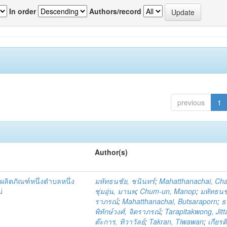
In order
Authors/record
previous
1
Author(s)
ผลิตภัณฑ์หนึ่งตำบลหนึ่ง
มหัทธนชัย, ชนินทร์
;
Mahatthanachai, Ch
่
ชุ่มอุ่น, มานพ
;
Chum-un, Manop
;
มหัทธนชั
ราภรณ์
;
Mahatthanachai, Butsaraporn
;
ธ
พิทักษ์วงศ์, จิตราภรณ์
;
Tarapitakwong, Jit
ต๊ะการ, ทิวาวัลย์
;
Takran, Tiwawan
;
เกียรต