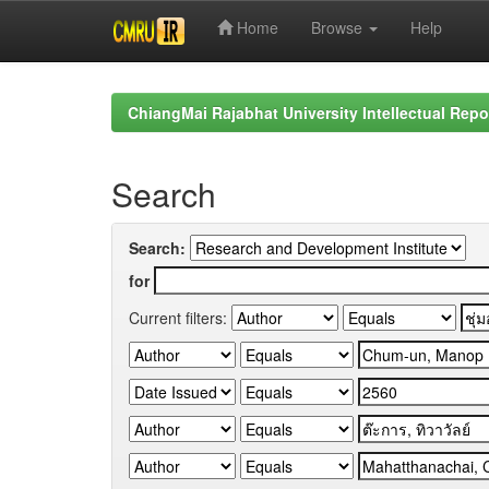
Home
Browse
Help
Skip
navigation
ChiangMai Rajabhat University Intellectual Repo
Search
Search:
for
Current filters: