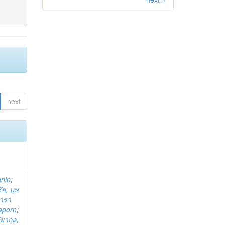
next
anin
;
ย, บุษ
ารา
taporn
;
ิยากุล,