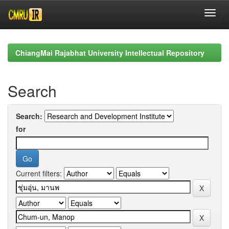
Skip
navigation
ChiangMai Rajabhat University Intellectual Repository
Search
Search:
for
Current filters: