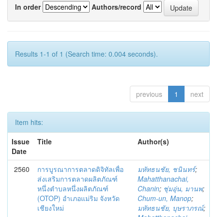
In order
Authors/record
Results 1-1 of 1 (Search time: 0.004 seconds).
previous
1
next
Item hits:
Issue
Title
Author(s)
Date
2560
การบูรณาการตลาดดิจิทัลเพื่อ
มหัทธนชัย, ชนินทร์
;
ส่งเสริมการตลาดผลิตภัณฑ์
Mahatthanachai,
หนึ่งตำบลหนึ่งผลิตภัณฑ์
Chanin
;
ชุ่มอุ่น, มานพ
;
(OTOP) อำเภอแม่ริม จังหวัด
Chum-un, Manop
;
เชียงใหม่
มหัทธนชัย, บุษราภรณ์
;