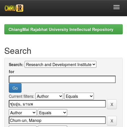
Skip
navigation
ChiangMai Rajabhat University Intellectual Repository
Search
Search:
for
Current filters: