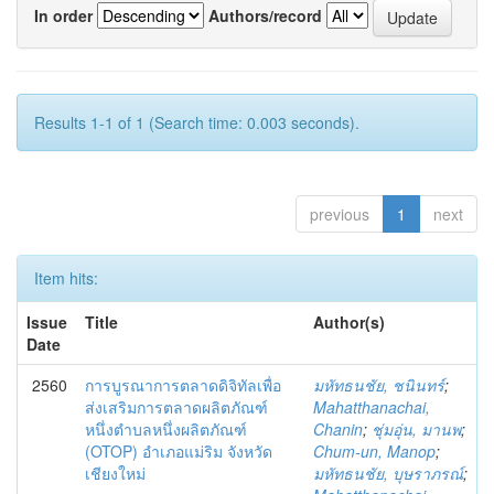
In order
Authors/record
Results 1-1 of 1 (Search time: 0.003 seconds).
previous
1
next
Item hits:
Issue
Title
Author(s)
Date
2560
การบูรณาการตลาดดิจิทัลเพื่อ
มหัทธนชัย, ชนินทร์
;
ส่งเสริมการตลาดผลิตภัณฑ์
Mahatthanachai,
หนึ่งตำบลหนึ่งผลิตภัณฑ์
Chanin
;
ชุ่มอุ่น, มานพ
;
(OTOP) อำเภอแม่ริม จังหวัด
Chum-un, Manop
;
เชียงใหม่
มหัทธนชัย, บุษราภรณ์
;