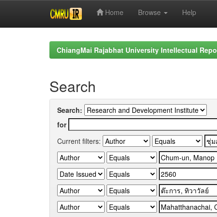
Home
Browse
Help
Skip
navigation
ChiangMai Rajabhat University Intellectual Repo
Search
Search:
for
Current filters: