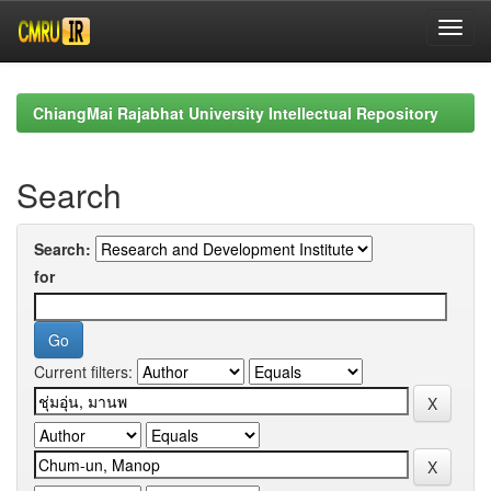
Skip
navigation
ChiangMai Rajabhat University Intellectual Repository
Search
Search:
for
Current filters: